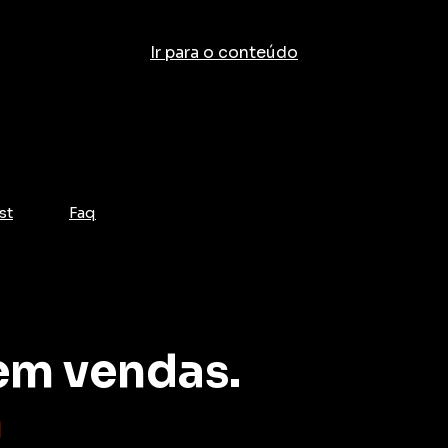
Ir para o conteúdo
st
Faq
em vendas.
m