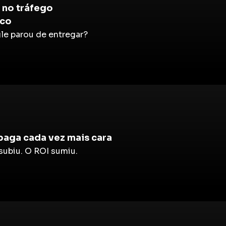
no tráfego
ico
e parou de entregar?
paga cada vez mais cara
ubiu. O ROI sumiu.