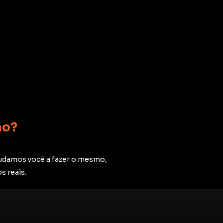
ão?
udamos você a fazer o mesmo,
s reais.