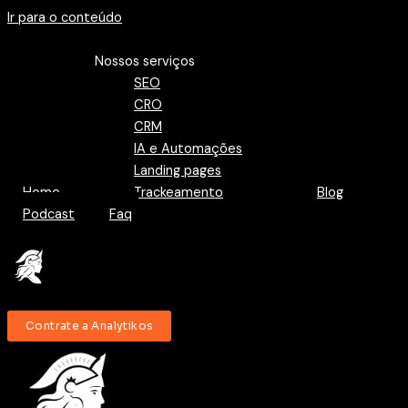
Ir para o conteúdo
Menu
Nossos serviços
SEO
CRO
CRM
IA e Automações
Landing pages
Home
Trackeamento
Blog
Podcast
Faq
Contrate a Analytikos