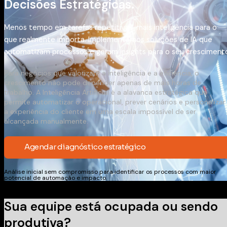
Decisões Estratégicas.
Menos tempo em tarefas repetitivas, mais inteligência para o
que realmente importa. Implementamos soluções de IA que
automatizam processos e geram insights para o seu cresciment
Para negócios que valorizam a inteligência e a eficiência, o
crescimento não pode depender apenas de mais horas de
trabalho. A Inteligência Artificial é a alavanca estratégica que
permite automatizar o operacional, prever cenários e personalizar
a experiência do cliente em uma escala impossível de ser
alcançada manualmente.
Agendar diagnóstico estratégico
Análise inicial sem compromisso para identificar os processos com maior
potencial de automação e impacto.
Sua equipe está ocupada ou sendo
produtiva?