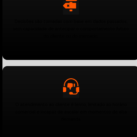
Decisões são tomadas com base em dados passados,
sem capacidade de antecipar o comportamento futuro
do cliente ou do mercado.
O atendimento ao cliente é lento, limitado ao horário
comercial e incapaz de escalar em momentos de alta
demanda.