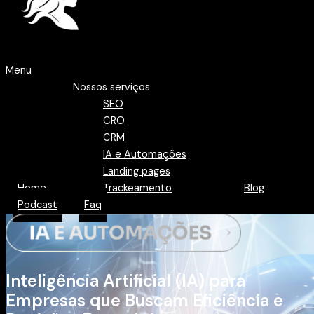
Menu
Nossos serviços
SEO
CRO
CRM
IA e Automações
Landing pages
Home
Trackeamento
Blog
Podcast
Faq
Inteligência Artificial (IA) para
Empresas que Buscam Eficiência e