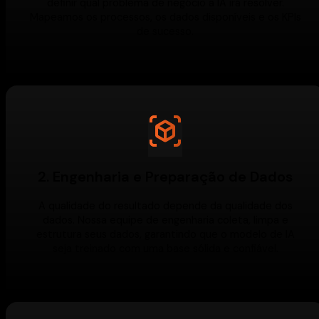
definir qual problema de negócio a IA irá resolver.
Mapeamos os processos, os dados disponíveis e os KPIs
de sucesso.
2. Engenharia e Preparação de Dados
A qualidade do resultado depende da qualidade dos
dados. Nossa equipe de engenharia coleta, limpa e
estrutura seus dados, garantindo que o modelo de IA
seja treinado com uma base sólida e confiável.