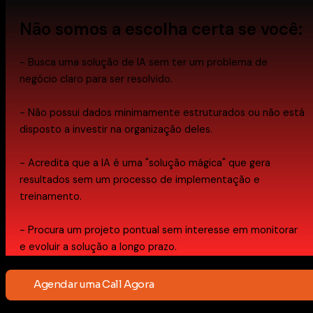
Não somos a escolha certa se você:
- Busca uma solução de IA sem ter um problema de
negócio claro para ser resolvido.
- Não possui dados minimamente estruturados ou não está
disposto a investir na organização deles.
- Acredita que a IA é uma "solução mágica" que gera
resultados sem um processo de implementação e
treinamento.
- Procura um projeto pontual sem interesse em monitorar
e evoluir a solução a longo prazo.
Agendar uma Call Agora