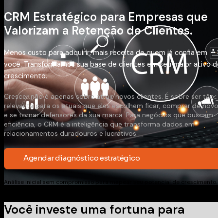
CRM Estratégico para Empresas que
Valorizam a Retenção de Clientes.
Menos custo para adquirir, mais receita de quem já confia em
você. Transformamos sua base de clientes em seu maior ativo d
crescimento.
Crescer não é apenas sobre atrair novos clientes. É sobre ser tão
relevante para os atuais que eles escolhem ficar, comprar de nov
e se tornar defensores da sua marca. Para negócios que buscam
eficiência, o CRM é a inteligência que transforma dados em
relacionamentos duradouros e lucrativos.
Agendar diagnóstico estratégico
Análise inicial sem compromisso para mapear seu potencial de crescimento.
Você investe uma fortuna para