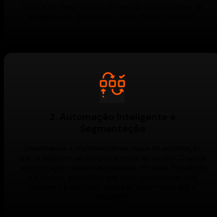
pontos de maior atrito e as maiores oportunidades de
engajamento, definindo um plano claro e priorizado.
2. Automação Inteligente e
Segmentação
Desenhamos e implementamos fluxos de automação
que se adaptam ao comportamento do usuário. Criamos
segmentações dinâmicas baseadas em valor, frequência
e interesse, garantindo que cada comunicação seja
relevante e oportuna, desde as boas-vindas até a
reativação.