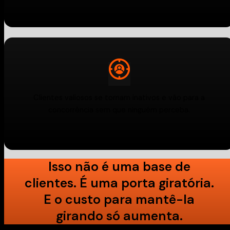
Clientes valiosos se tornam inativos e vão para a
concorrência sem que ninguém perceba.
Isso não é uma base de
clientes. É uma porta giratória.
E o custo para mantê-la
girando só aumenta.