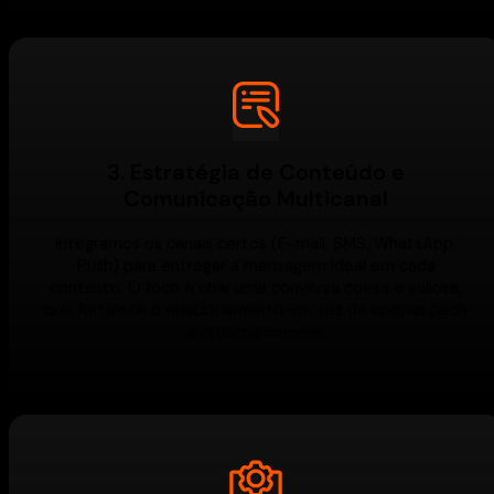
3. Estratégia de Conteúdo e
Comunicação Multicanal
Integramos os canais certos (E-mail, SMS, WhatsApp,
Push) para entregar a mensagem ideal em cada
contexto. O foco é criar uma conversa coesa e valiosa,
que fortalece o relacionamento em vez de apenas pedir
a próxima compra.