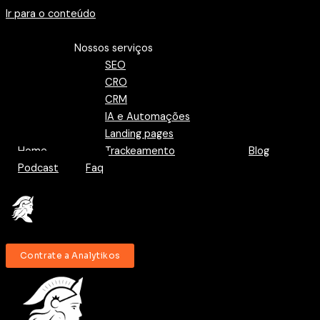
Ir para o conteúdo
Menu
Nossos serviços
SEO
CRO
CRM
IA e Automações
Landing pages
Home
Trackeamento
Blog
Podcast
Faq
Contrate a Analytikos