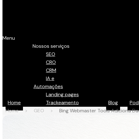
Menu
Nossos serviços
SEO
CRO
CRM
IA e
Automações
Landing pages
Home
Trackeamento
Blog
Pod
Home
>
GEO
>
Bing Webmaster Tools Adiciona Da