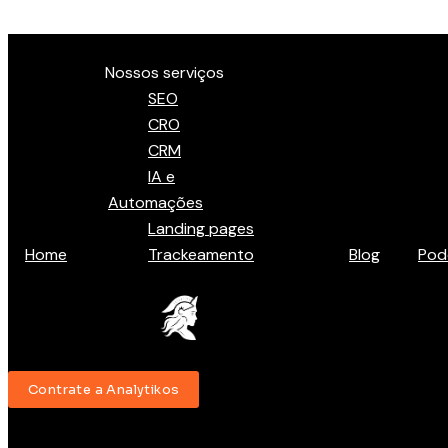
Ir para o conteúdo
Menu
Nossos serviços
SEO
CRO
CRM
IA e
Automações
Landing pages
Home
Trackeamento
Blog
Pod
Contrate a Analytikos