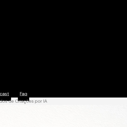
cast
Faq
dos de Citações por IA