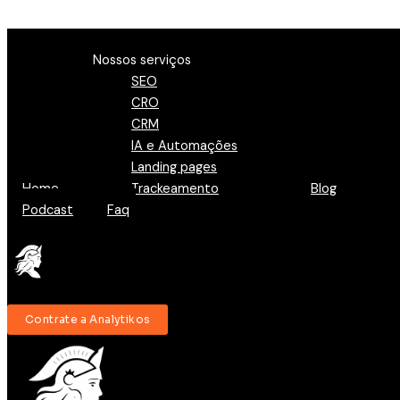
Ir para o conteúdo
Menu
Nossos serviços
SEO
CRO
CRM
IA e Automações
Landing pages
Home
Trackeamento
Blog
Podcast
Faq
Contrate a Analytikos