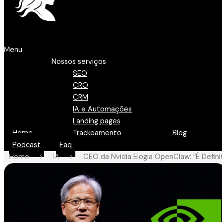
Menu
Nossos serviços
SEO
CRO
CRM
IA e Automações
Landing pages
Home
Trackeamento
Blog
Podcast
Faq
Home
>
IA
>
CEO da Nvidia Elogia OpenClaw: “É Defi