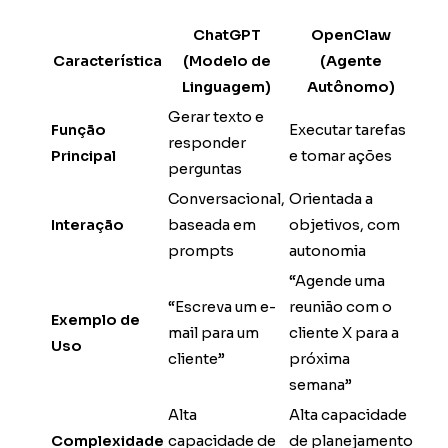
ChatGPT
OpenClaw
Característica
(Modelo de
(Agente
Linguagem)
Autônomo)
Gerar texto e
Função
Executar tarefas
responder
Principal
e tomar ações
perguntas
Conversacional,
Orientada a
Interação
baseada em
objetivos, com
prompts
autonomia
“Agende uma
“Escreva um e-
reunião com o
Exemplo de
mail para um
cliente X para a
Uso
cliente”
próxima
semana”
Alta
Alta capacidade
Complexidade
capacidade de
de planejamento