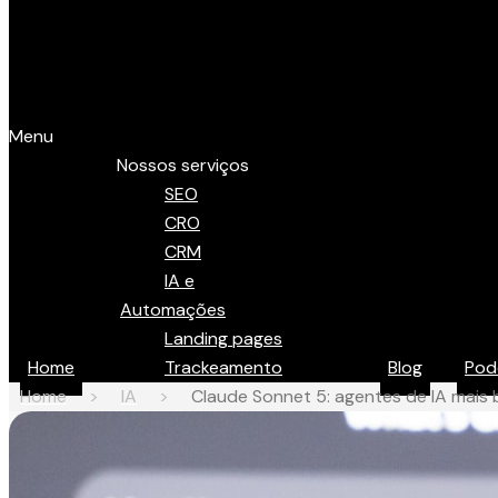
Menu
Nossos serviços
SEO
CRO
CRM
IA e
Automações
Landing pages
Home
Trackeamento
Blog
Pod
Home
>
IA
>
Claude Sonnet 5: agentes de IA mais 