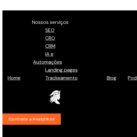
Ir para o conteúdo
Menu
Nossos serviços
SEO
CRO
CRM
IA e
Automações
Landing pages
Home
Trackeamento
Blog
Pod
Contrate a Analytikos