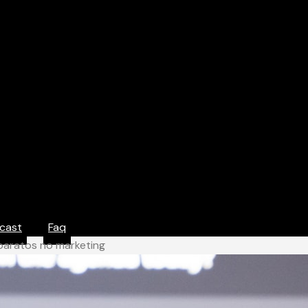
cast
Faq
baratos no marketing