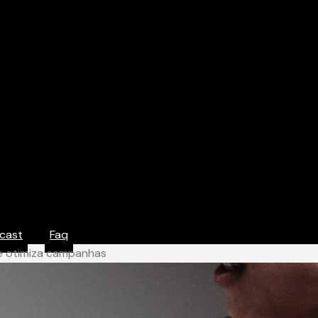
cast
Faq
 e otimiza campanhas