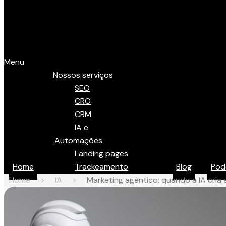
Menu
Nossos serviços
SEO
CRO
CRM
IA e
Automações
Landing pages
Home
Trackeamento
Blog
Pod
Home
>
IA
>
Marketing agêntico: quando a IA cria