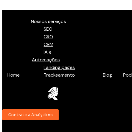
Ir para o conteúdo
Menu
Nossos serviços
SEO
CRO
CRM
IA e
Automações
Landing pages
Home
Trackeamento
Blog
Pod
Contrate a Analytikos