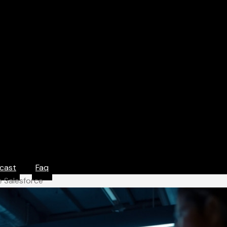
cast
Faq
e Salesforce