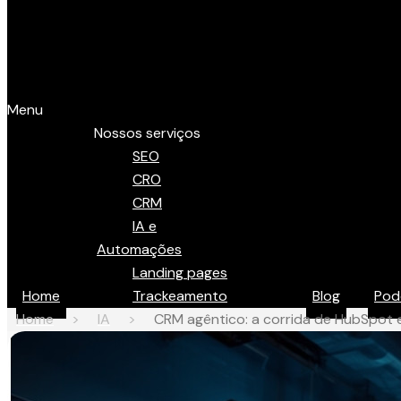
Menu
Nossos serviços
SEO
CRO
CRM
IA e
Automações
Landing pages
Home
Trackeamento
Blog
Pod
Home
>
IA
>
CRM agêntico: a corrida de HubSpot 