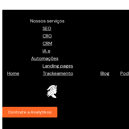
Ir para o conteúdo
Menu
Nossos serviços
SEO
CRO
CRM
IA e
Automações
Landing pages
Home
Trackeamento
Blog
Pod
Contrate a Analytikos