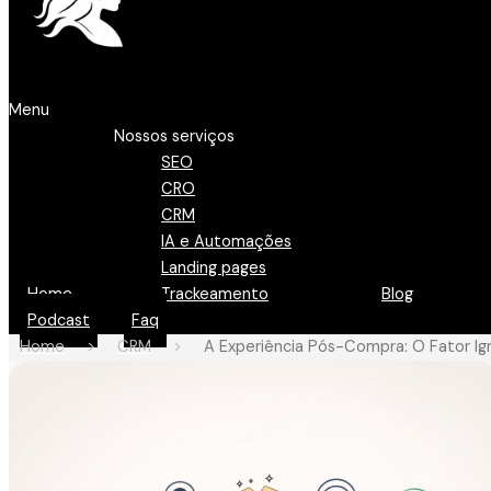
Menu
Nossos serviços
SEO
CRO
CRM
IA e Automações
Landing pages
Home
Trackeamento
Blog
Podcast
Faq
Home
>
CRM
>
A Experiência Pós-Compra: O Fator I