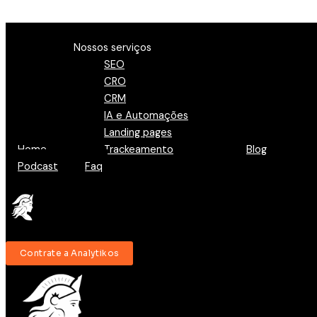
Ir para o conteúdo
Menu
Nossos serviços
SEO
CRO
CRM
IA e Automações
Landing pages
Home
Trackeamento
Blog
Podcast
Faq
Contrate a Analytikos