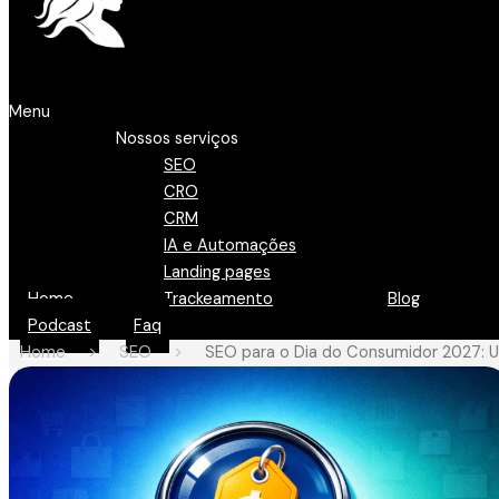
Menu
Nossos serviços
SEO
CRO
CRM
IA e Automações
Landing pages
Home
Trackeamento
Blog
Podcast
Faq
Home
>
SEO
>
SEO para o Dia do Consumidor 2027: U