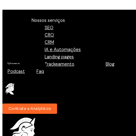
Ir para o conteúdo
Menu
Nossos serviços
SEO
CRO
CRM
IA e Automações
Landing pages
Home
Trackeamento
Blog
Podcast
Faq
Contrate a Analytikos