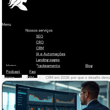
Menu
Nossos serviços
SEO
CRO
CRM
IA e Automações
Landing pages
Home
Trackeamento
Blog
Podcast
Faq
Home
>
CRM
>
CRM em 2026: por que o desafio deixo