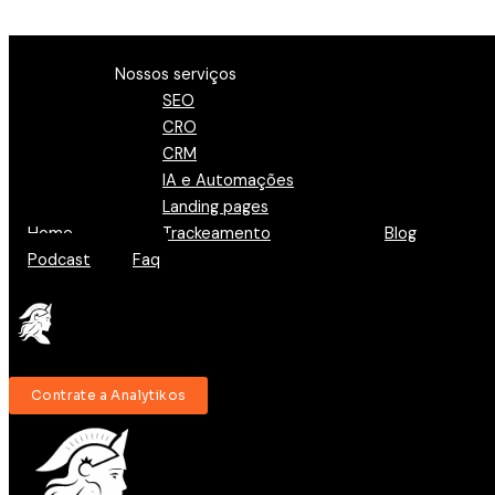
Ir para o conteúdo
Menu
Nossos serviços
SEO
CRO
CRM
IA e Automações
Landing pages
Home
Trackeamento
Blog
Podcast
Faq
Contrate a Analytikos