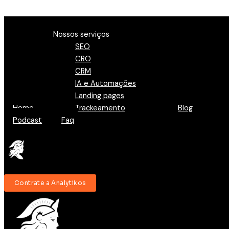
Ir para o conteúdo
Menu
Nossos serviços
SEO
CRO
CRM
IA e Automações
Landing pages
Home
Trackeamento
Blog
Podcast
Faq
Contrate a Analytikos