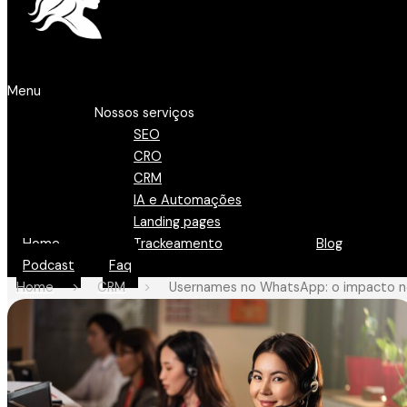
Menu
Nossos serviços
SEO
CRO
CRM
IA e Automações
Landing pages
Home
Trackeamento
Blog
Podcast
Faq
Home
>
CRM
>
Usernames no WhatsApp: o impacto n