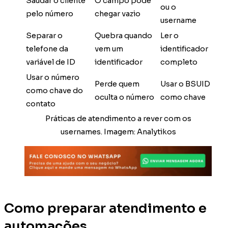
Saudar o cliente
O campo pode
ou o
pelo número
chegar vazio
username
Separar o
Quebra quando
Ler o
telefone da
vem um
identificador
variável de ID
identificador
completo
Usar o número
Perde quem
Usar o BSUID
como chave do
oculta o número
como chave
contato
Práticas de atendimento a rever com os
usernames. Imagem: Analytikos
Como preparar atendimento e
automações