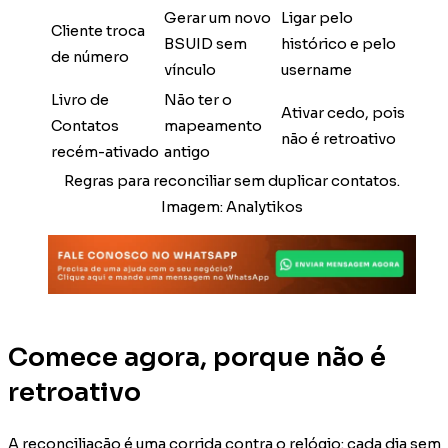
Gerar um novo
Ligar pelo
Cliente troca
BSUID sem
histórico e pelo
de número
vínculo
username
Livro de
Não ter o
Ativar cedo, pois
Contatos
mapeamento
não é retroativo
recém-ativado
antigo
Regras para reconciliar sem duplicar contatos.
Imagem: Analytikos
Comece agora, porque não é
retroativo
A reconciliação é uma corrida contra o relógio: cada dia sem