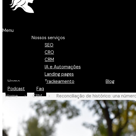
Menu
Nossos serviços
SEO
CRO
CRM
IA e Automações
Landing pages
Home
Trackeamento
Blog
Podcast
Faq
Home
>
CRM
>
Reconciliação de histórico: una númer