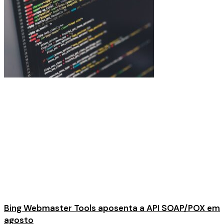
Bing Webmaster Tools aposenta a API SOAP/POX em
agosto