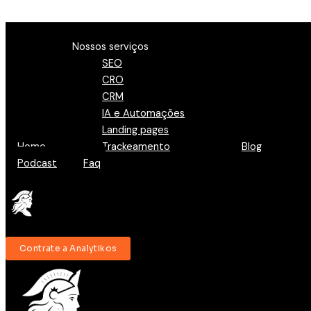
Ir para o conteúdo
Menu
Nossos serviços
SEO
CRO
CRM
IA e Automações
Landing pages
Home
Trackeamento
Blog
Podcast
Faq
Contrate a Analytikos