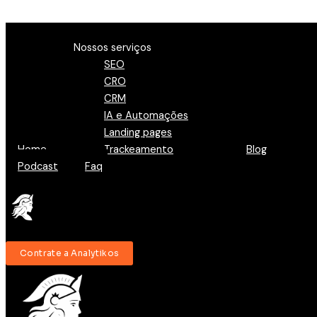
Ir para o conteúdo
Menu
Nossos serviços
SEO
CRO
CRM
IA e Automações
Landing pages
Home
Trackeamento
Blog
Podcast
Faq
Contrate a Analytikos