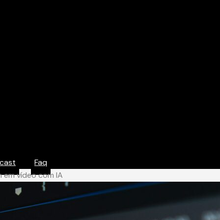
cast
Faq
m em vídeo com IA