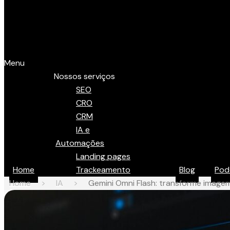
Menu
Nossos serviços
SEO
CRO
CRM
IA e
Automações
Landing pages
Home
Trackeamento
Blog
Pod
Home
>
IA
>
Gemini Omni Flash: transforme image