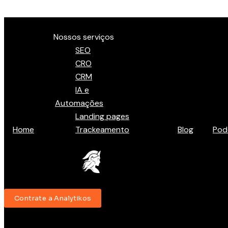
Ir para o conteúdo
Menu
Nossos serviços
SEO
CRO
CRM
IA e
Automações
Landing pages
Home
Trackeamento
Blog
Pod
Contrate a Analytikos