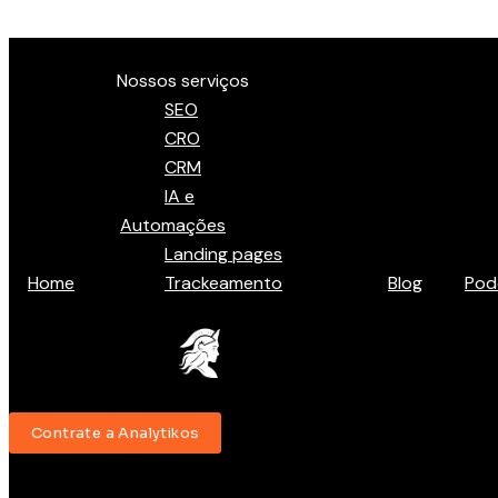
Ir para o conteúdo
Menu
Nossos serviços
SEO
CRO
CRM
IA e
Automações
Landing pages
Home
Trackeamento
Blog
Pod
Contrate a Analytikos