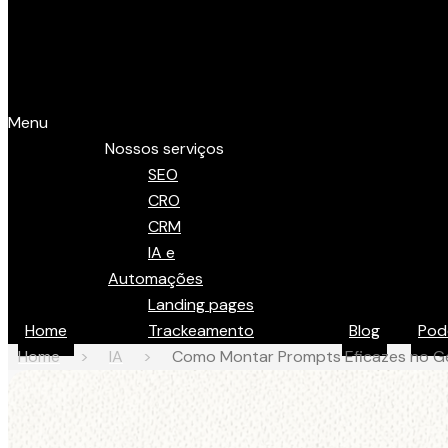
Menu
Nossos serviços
SEO
CRO
CRM
IA e
Automações
Landing pages
Home
Trackeamento
Blog
Pod
Home
>
IA
>
Como Montar Prompts Eficazes no Ge