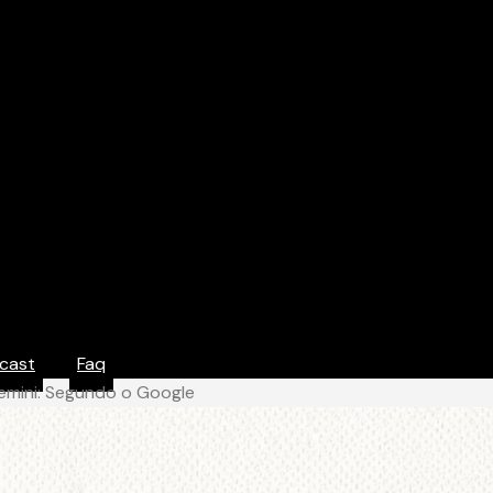
cast
Faq
mini: Segundo o Google