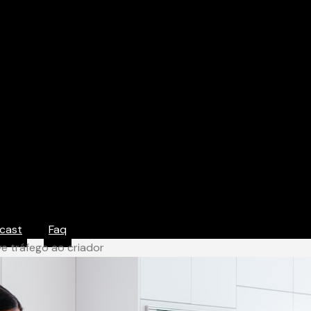
cast
Faq
e tráfego ao criador