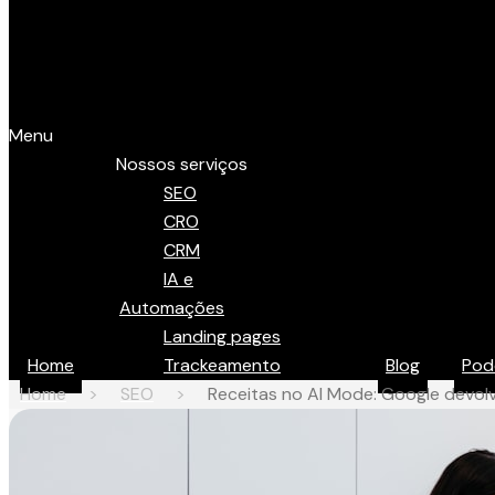
Menu
Nossos serviços
SEO
CRO
CRM
IA e
Automações
Landing pages
Home
Trackeamento
Blog
Pod
Home
>
SEO
>
Receitas no AI Mode: Google devolv