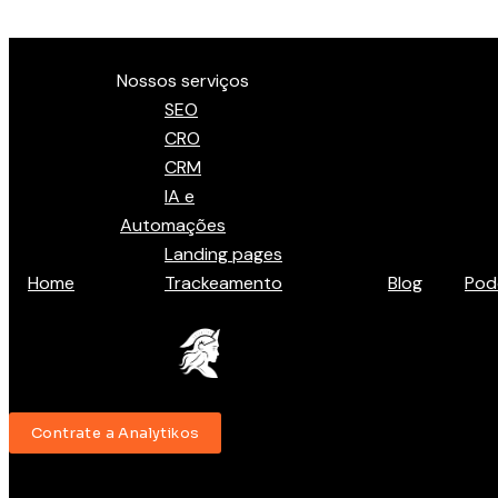
Ir para o conteúdo
Menu
Nossos serviços
SEO
CRO
CRM
IA e
Automações
Landing pages
Home
Trackeamento
Blog
Pod
Contrate a Analytikos