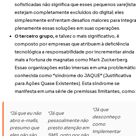
sofisticadas não significa que esses pequenos varejista
estejam completamente excluídos do digital; eles
simplesmente enfrentam desafios maiores para integra
plenamente essas soluções em suas operações.
O terceiro grupo,
e talvez o mais significativo, é
composto por empresas que atribuem à deficiência
tecnológica a responsabilidade por incrementar ainda
mais a fortuna de magnatas como Mark Zuckerberg.
Essas organizações estão imersas em uma problemátic
conhecida como “síndrome do JAQUE” (Justificativa
para Ações Quase Existentes). Esta síndrome se
manifesta em uma série de premissas limitantes, como:
“Já que
“Já que eu não
“Já que
desconheço
abro e-mails,
pessoalmente não
como
presumo que
presto atenção em
implementar
eles não são
SMS, opto por não