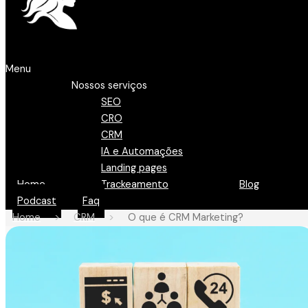
Menu
Nossos serviços
SEO
CRO
CRM
IA e Automações
Landing pages
Home
Trackeamento
Blog
Podcast
Faq
Home
>
CRM
>
O que é CRM Marketing?