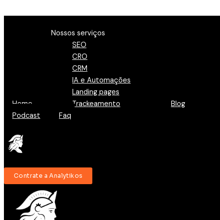
Ir para o conteúdo
Menu
Nossos serviços
SEO
CRO
CRM
IA e Automações
Landing pages
Home
Trackeamento
Blog
Podcast
Faq
Contrate a Analytikos