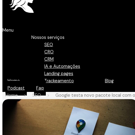
Menu
Nossos serviços
SEO
CRO
CRM
IA e Automações
Landing pages
Home
Trackeamento
Blog
Podcast
Faq
Home
>
SEO
>
Google testa novo pacote local com 