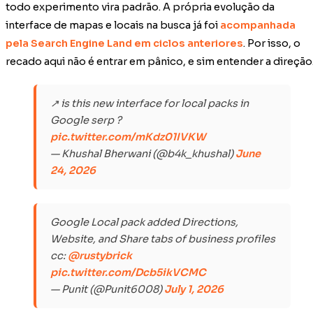
todo experimento vira padrão. A própria evolução da
interface de mapas e locais na busca já foi
acompanhada
pela Search Engine Land em ciclos anteriores
. Por isso, o
recado aqui não é entrar em pânico, e sim entender a direção
↗️ is this new interface for local packs in
Google serp ?
pic.twitter.com/mKdz01IVKW
— Khushal Bherwani (@b4k_khushal)
June
24, 2026
Google Local pack added Directions,
Website, and Share tabs of business profiles
cc:
@rustybrick
pic.twitter.com/Dcb5ikVCMC
— Punit (@Punit6008)
July 1, 2026