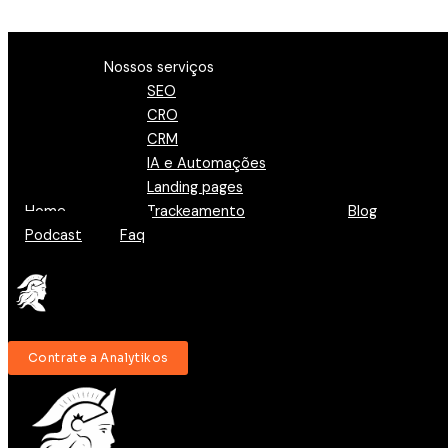
Ir para o conteúdo
Menu
Nossos serviços
SEO
CRO
CRM
IA e Automações
Landing pages
Home
Trackeamento
Blog
Podcast
Faq
Contrate a Analytikos