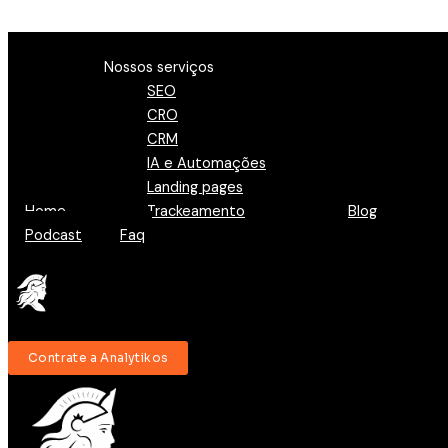
Ir para o conteúdo
Menu
Nossos serviços
SEO
CRO
CRM
IA e Automações
Landing pages
Home
Trackeamento
Blog
Podcast
Faq
Contrate a Analytikos