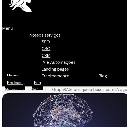
Menu
Nossos serviços
SEO
CRO
CRM
IA e Automações
Landing pages
Home
Trackeamento
Blog
Podcast
Faq
Home
>
SEO
>
GraphRAG: por que a busca com IA ago