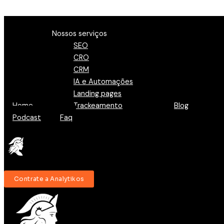
Ir para o conteúdo
Menu
Nossos serviços
SEO
CRO
CRM
IA e Automações
Landing pages
Home
Trackeamento
Blog
Podcast
Faq
Contrate a Analytikos