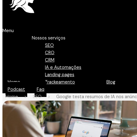
Menu
Nossos serviços
SEO
CRO
CRM
IA e Automações
Landing pages
Home
Trackeamento
Blog
Podcast
Faq
Home
>
SEO
>
Google testa resumos de IA nos anúnc